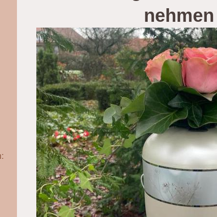
nehmen
: